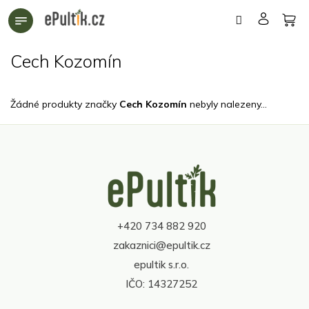
Přejít
na
obsah
Cech Kozomín
Žádné produkty značky
Cech Kozomín
nebyly nalezeny...
Z
á
p
a
t
+420 734 882 920
í
zakaznici@epultik.cz
epultik s.r.o.
IČO: 14327252