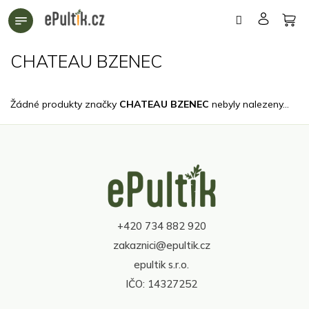
Přejít
na
obsah
CHATEAU BZENEC
Žádné produkty značky
CHATEAU BZENEC
nebyly nalezeny...
Z
á
p
a
t
+420 734 882 920
í
zakaznici@epultik.cz
epultik s.r.o.
IČO: 14327252