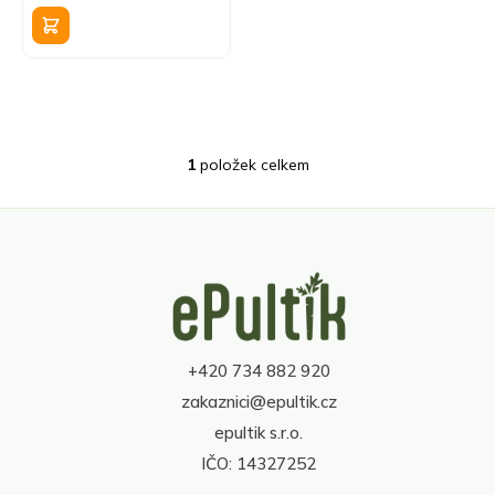
k
cena:
t
ů
1
položek celkem
O
v
l
á
d
Z
a
á
c
p
í
a
p
t
r
+420 734 882 920
í
v
zakaznici@epultik.cz
k
y
epultik s.r.o.
v
IČO: 14327252
ý
p