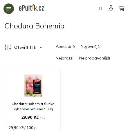
Přejít
na
obsah
Chodura Bohemia
Ř
Abecedně
Nejlevnější
Otevřít filtr
a
z
Nejdražší
Nejprodávanější
e
n
V
í
ý
p
p
r
i
o
s
d
p
Chodura Bohemia Šunka
u
r
výběrová krájená 100g
k
o
29,90 Kč
/ ks
t
d
ů
u
Měrná
29,90 Kč / 100 g