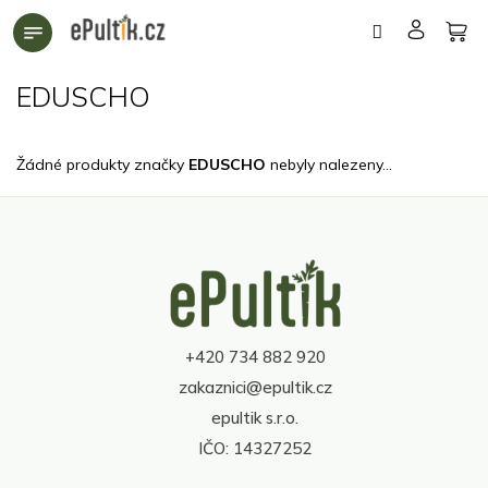
Přejít
na
obsah
EDUSCHO
Žádné produkty značky
EDUSCHO
nebyly nalezeny...
Z
á
p
a
t
+420 734 882 920
í
zakaznici@epultik.cz
epultik s.r.o.
IČO: 14327252