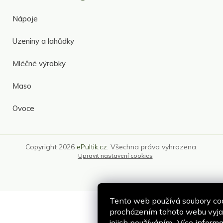
Nápoje
Uzeniny a lahůdky
Mléčné výrobky
Maso
Ovoce
Copyright 2026
ePultik.cz
. Všechna práva vyhrazena.
Upravit nastavení cookies
Tento web používá soubory coo
procházením tohoto webu vyjad
jejich používáním.. Více inform