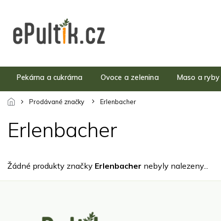
Přejít
na
obsah
Pekárna a cukrárna
Ovoce a zelenina
Maso a ryby
Prodávané značky
Erlenbacher
Erlenbacher
Žádné produkty značky
Erlenbacher
nebyly nalezeny...
Z