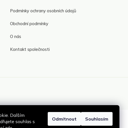
Podmínky ochrany osobních údajů
Obchodní podmínky
O nás
Kontakt společnosti
kie. Dalším
Odmítnout
Souhlasím
řujete souhlas s
ací
zde
.