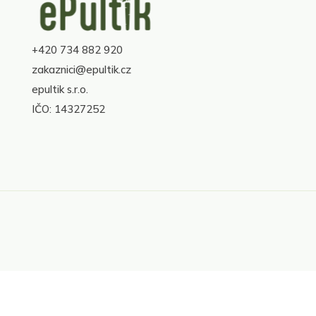
á
p
a
+420 734 882 920
t
í
zakaznici@epultik.cz
epultik s.r.o.
IČO: 14327252