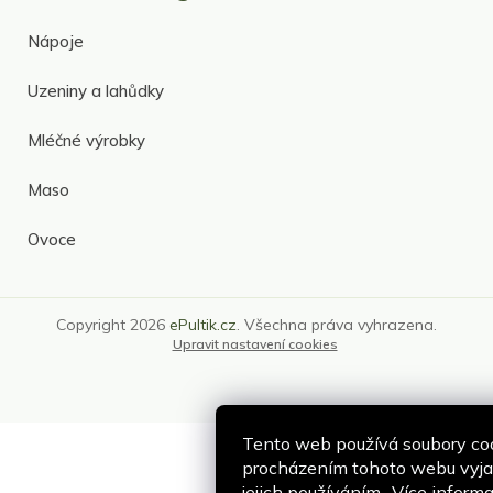
Nápoje
Uzeniny a lahůdky
Mléčné výrobky
Maso
Ovoce
Copyright 2026
ePultik.cz
. Všechna práva vyhrazena.
Upravit nastavení cookies
Tento web používá soubory coo
procházením tohoto webu vyjad
jejich používáním.. Více inform