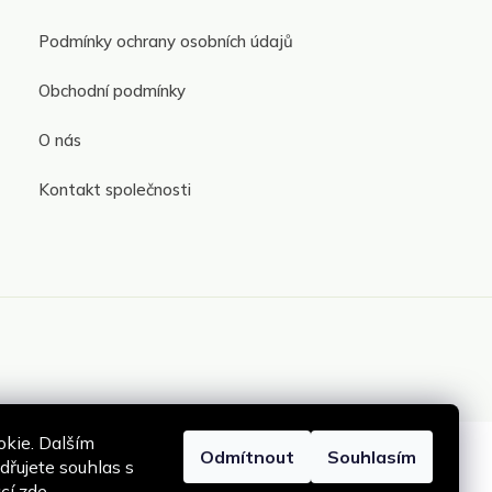
Podmínky ochrany osobních údajů
Obchodní podmínky
O nás
Kontakt společnosti
kie. Dalším
Odmítnout
Souhlasím
řujete souhlas s
ací
zde
.