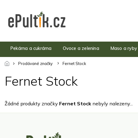
Přejít
na
obsah
Pekárna a cukrárna
Ovoce a zelenina
Maso a ryby
Prodávané značky
Fernet Stock
Fernet Stock
Žádné produkty značky
Fernet Stock
nebyly nalezeny...
Z