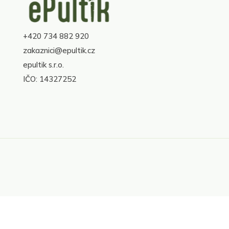
á
p
a
+420 734 882 920
t
í
zakaznici@epultik.cz
epultik s.r.o.
IČO: 14327252