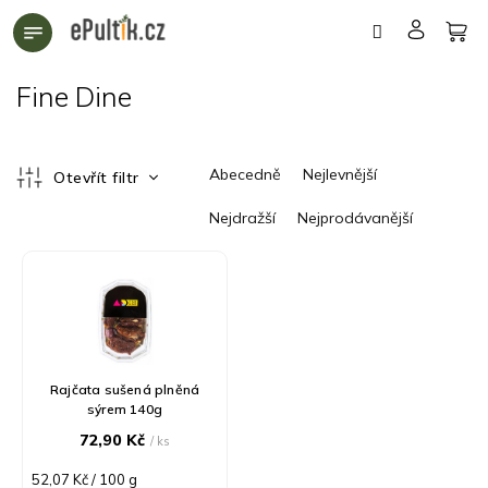
Přejít
na
obsah
Fine Dine
Ř
Abecedně
Nejlevnější
Otevřít filtr
a
z
Nejdražší
Nejprodávanější
e
n
V
í
ý
p
p
r
i
o
s
d
p
Rajčata sušená plněná
u
r
sýrem 140g
k
o
72,90 Kč
/ ks
t
d
ů
u
Měrná
52,07 Kč / 100 g