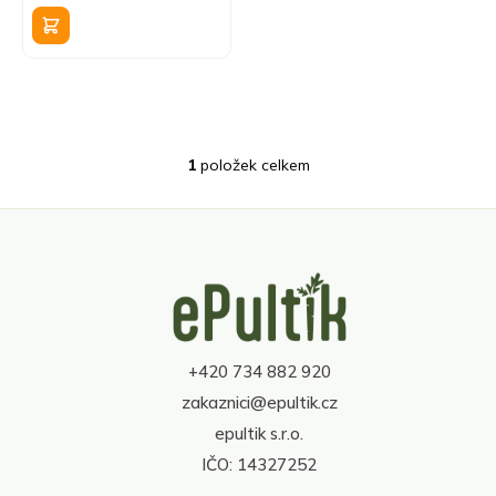
k
cena:
t
ů
1
položek celkem
O
v
l
á
d
Z
a
á
c
p
í
a
p
t
r
+420 734 882 920
í
v
zakaznici@epultik.cz
k
y
epultik s.r.o.
v
IČO: 14327252
ý
p