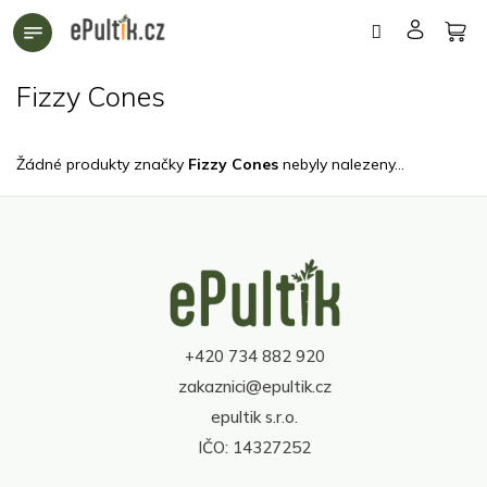
Přejít
na
obsah
Fizzy Cones
Žádné produkty značky
Fizzy Cones
nebyly nalezeny...
Z
á
p
a
t
+420 734 882 920
í
zakaznici@epultik.cz
epultik s.r.o.
IČO: 14327252