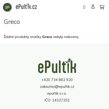
Přejít
na
obsah
Greco
Žádné produkty značky
Greco
nebyly nalezeny...
Z
á
p
a
t
+420 734 882 920
í
zakaznici@epultik.cz
epultik s.r.o.
IČO: 14327252