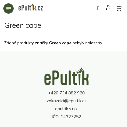
Přejít
na
obsah
Green cape
Žádné produkty značky
Green cape
nebyly nalezeny...
Z
á
p
a
t
+420 734 882 920
í
zakaznici@epultik.cz
epultik s.r.o.
IČO: 14327252