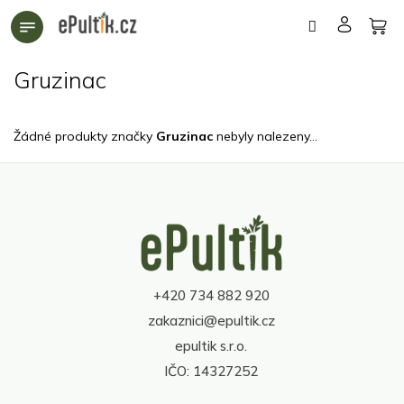
Přejít
na
obsah
Gruzinac
Žádné produkty značky
Gruzinac
nebyly nalezeny...
Z
á
p
a
t
+420 734 882 920
í
zakaznici@epultik.cz
epultik s.r.o.
IČO: 14327252