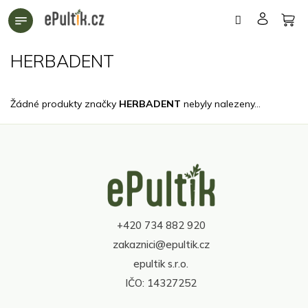
Přejít
na
obsah
HERBADENT
Žádné produkty značky
HERBADENT
nebyly nalezeny...
Z
á
p
a
t
+420 734 882 920
í
zakaznici@epultik.cz
epultik s.r.o.
IČO: 14327252