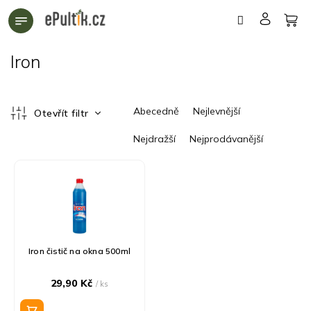
Přejít
na
obsah
Iron
Ř
Abecedně
Nejlevnější
Otevřít filtr
a
z
Nejdražší
Nejprodávanější
e
n
V
í
ý
p
p
r
i
o
s
d
p
Iron čistič na okna 500ml
u
r
k
o
29,90 Kč
t
/ ks
d
ů
u