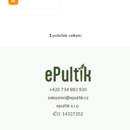
k
t
ů
1
položek celkem
O
v
l
á
d
Z
a
á
c
p
í
a
p
t
r
+420 734 882 920
í
v
zakaznici@epultik.cz
k
y
epultik s.r.o.
v
IČO: 14327252
ý
p
i