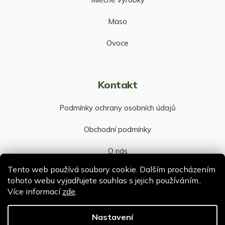
Maso
Ovoce
Kontakt
Podmínky ochrany osobních údajů
Obchodní podmínky
O nás
Tento web používá soubory cookie. Dalším procházením
Kontakt společnosti
tohoto webu vyjadřujete souhlas s jejich používáním..
Více informací
zde
.
Nastavení
Copyright 2026
ePultik.cz
. Všechna práva vyhrazena.