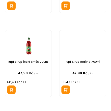
k
cena:
cena:
t
ů
Jupí Sirup lesní směs 700ml
Jupí Sirup malina 700ml
47,90 Kč
47,90 Kč
/ ks
/ ks
Měrná
Měrná
68,43 Kč / 1 l
68,43 Kč / 1 l
cena:
cena: