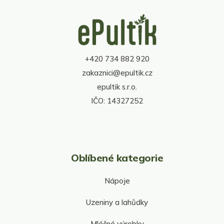
d
Z
a
á
c
p
í
a
p
t
r
+420 734 882 920
í
v
zakaznici@epultik.cz
k
y
epultik s.r.o.
v
IČO: 14327252
ý
p
i
s
u
Oblíbené kategorie
Nápoje
Uzeniny a lahůdky
Mléčné výrobky