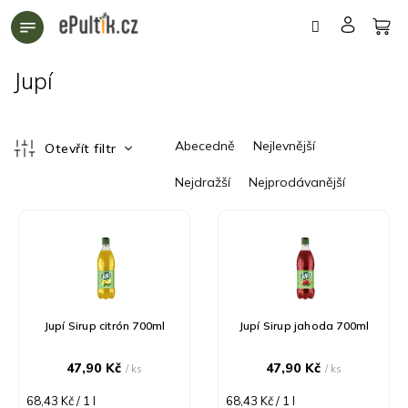
Přejít
na
obsah
Jupí
Ř
Abecedně
Nejlevnější
Otevřít filtr
a
z
Nejdražší
Nejprodávanější
e
n
V
í
ý
p
p
r
i
o
s
d
p
Jupí Sirup citrón 700ml
Jupí Sirup jahoda 700ml
u
r
k
o
47,90 Kč
47,90 Kč
/ ks
/ ks
t
d
ů
u
Měrná
Měrná
68,43 Kč / 1 l
68,43 Kč / 1 l