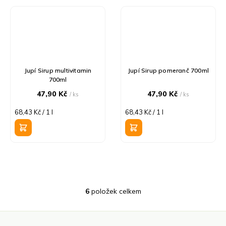
Jupí Sirup multivitamin
Jupí Sirup pomeranč 700ml
700ml
47,90 Kč
47,90 Kč
/ ks
/ ks
Měrná
Měrná
68,43 Kč / 1 l
68,43 Kč / 1 l
cena:
cena:
6
položek celkem
O
v
l
á