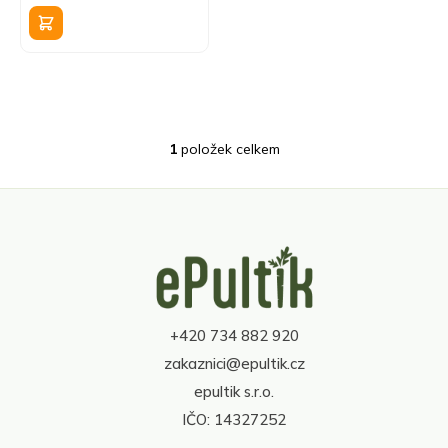
k
cena:
t
ů
1
položek celkem
O
v
l
á
d
Z
a
á
c
p
í
a
p
t
r
+420 734 882 920
í
v
zakaznici@epultik.cz
k
y
epultik s.r.o.
v
IČO: 14327252
ý
p