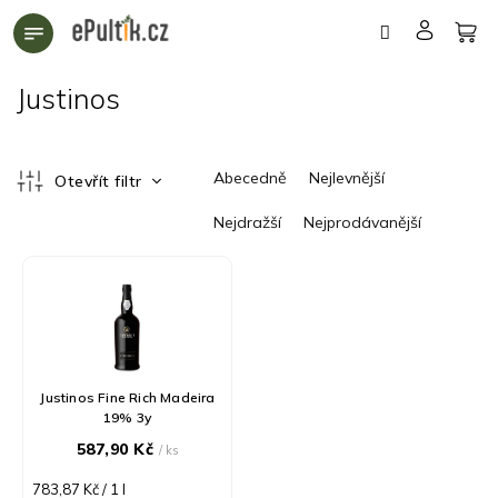
Přejít
na
obsah
Justinos
Ř
Abecedně
Nejlevnější
Otevřít filtr
a
z
Nejdražší
Nejprodávanější
e
n
V
í
ý
p
p
r
i
o
s
d
p
Justinos Fine Rich Madeira
u
r
19% 3y
k
o
587,90 Kč
/ ks
t
d
ů
u
Měrná
783,87 Kč / 1 l