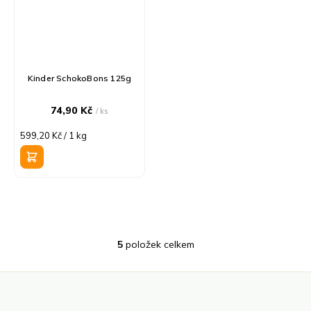
Kinder SchokoBons 125g
74,90 Kč
/ ks
Měrná
599,20 Kč / 1 kg
cena:
5
položek celkem
O
v
l
á
d
Z