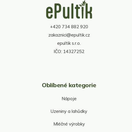
a
á
c
p
í
a
p
t
r
+420 734 882 920
í
v
zakaznici@epultik.cz
k
y
epultik s.r.o.
v
IČO: 14327252
ý
p
i
s
u
Oblíbené kategorie
Nápoje
Uzeniny a lahůdky
Mléčné výrobky