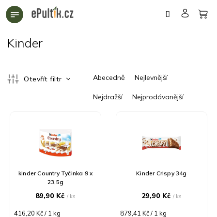
Přejít
na
obsah
Kinder
Ř
Abecedně
Nejlevnější
Otevřít filtr
a
z
Nejdražší
Nejprodávanější
e
n
V
í
ý
p
p
r
i
o
s
d
p
kinder Country Tyčinka 9 x
Kinder Crispy 34g
u
r
23,5g
k
o
89,90 Kč
29,90 Kč
/ ks
/ ks
t
d
ů
u
Měrná
Měrná
416,20 Kč / 1 kg
879,41 Kč / 1 kg