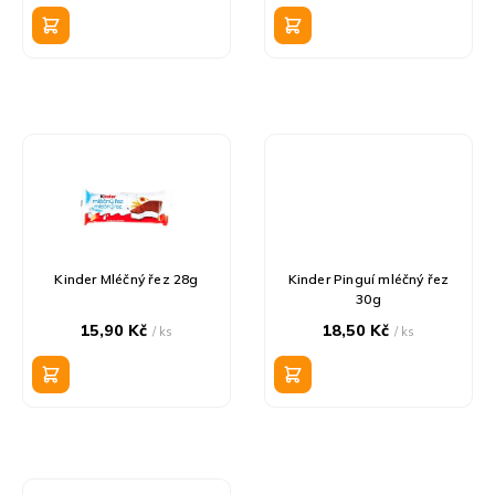
k
cena:
cena:
t
ů
Kinder Mléčný řez 28g
Kinder Pinguí mléčný řez
30g
15,90 Kč
18,50 Kč
/ ks
/ ks