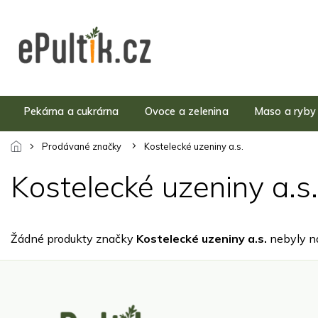
Přejít
na
obsah
Pekárna a cukrárna
Ovoce a zelenina
Maso a ryby
Prodávané značky
Kostelecké uzeniny a.s.
Kostelecké uzeniny a.s.
Žádné produkty značky
Kostelecké uzeniny a.s.
nebyly na
Z