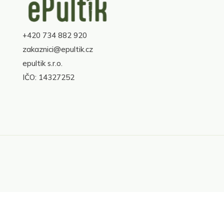
á
p
a
+420 734 882 920
t
í
zakaznici@epultik.cz
epultik s.r.o.
IČO: 14327252