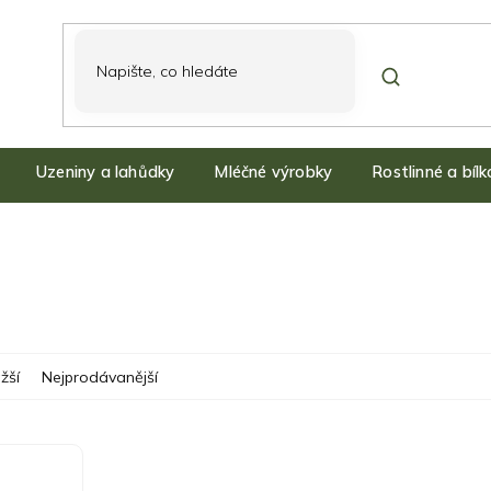
Uzeniny a lahůdky
Mléčné výrobky
Rostlinné a bíl
žší
Nejprodávanější