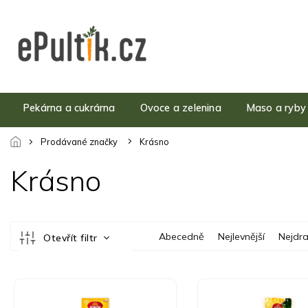
Přejít
na
obsah
Pekárna a cukrárna
Ovoce a zelenina
Maso a ryby
Prodávané značky
Krásno
Krásno
Ř
Abecedně
Nejlevnější
Nejdra
Otevřít filtr
a
z
e
V
n
ý
í