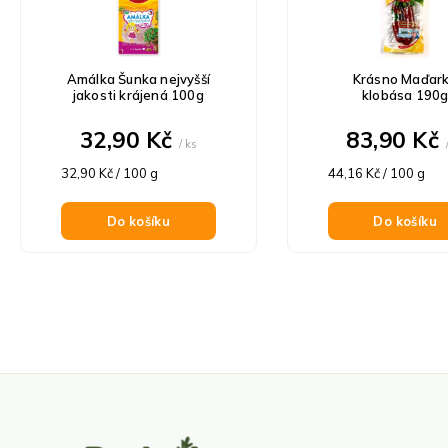
p
p
i
r
s
o
p
Amálka Šunka nejvyšší
Krásno Maďar
d
r
jakosti krájená 100g
klobása 190
u
o
k
32,90 Kč
83,90 Kč
d
/ ks
t
u
ů
Měrná
Měrná
32,90 Kč / 100 g
44,16 Kč / 100 g
k
cena:
cena:
t
Do košíku
Do košíku
ů
Z