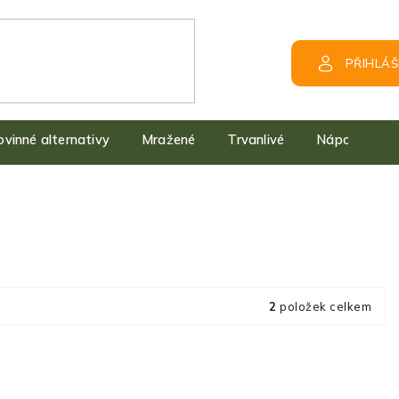
PŘIHLÁŠ
kovinné alternativy
Mražené
Trvanlivé
Nápoje
2
položek celkem