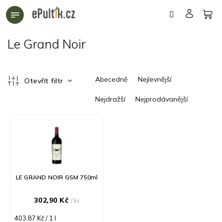
Přejít
na
obsah
Le Grand Noir
Ř
Abecedně
Nejlevnější
Otevřít filtr
a
z
Nejdražší
Nejprodávanější
e
n
V
í
ý
p
p
r
i
o
s
d
p
LE GRAND NOIR GSM 750ml
u
r
k
o
302,90 Kč
/ ks
t
d
ů
u
Měrná
403,87 Kč / 1 l