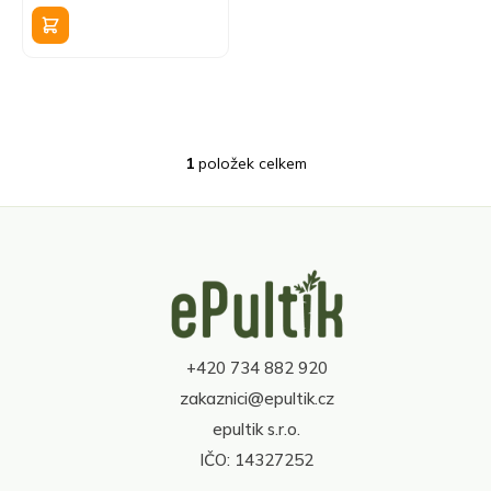
k
cena:
t
ů
1
položek celkem
O
v
l
á
d
Z
a
á
c
p
í
a
p
t
r
+420 734 882 920
í
v
zakaznici@epultik.cz
k
y
epultik s.r.o.
v
IČO: 14327252
ý
p