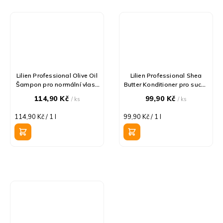
Lilien Professional Olive Oil
Lilien Professional Shea
Šampon pro normální vlasy
Butter Konditioner pro suché
1l
a poskozené vlasy 1l
114,90 Kč
99,90 Kč
/ ks
/ ks
Měrná
Měrná
114,90 Kč / 1 l
99,90 Kč / 1 l
cena:
cena: