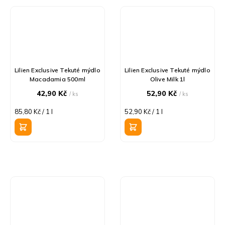
Lilien Exclusive Tekuté mýdlo
Lilien Exclusive Tekuté mýdlo
Macadamia 500ml
Olive Milk 1l
42,90 Kč
52,90 Kč
/ ks
/ ks
Měrná
Měrná
85,80 Kč / 1 l
52,90 Kč / 1 l
cena:
cena: