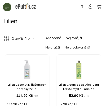
Přejít
na
obsah
Lilien
Ř
Abecedně
Nejlevnější
Otevřít filtr
a
z
Nejdražší
Nejprodávanější
e
n
V
í
ý
p
p
r
i
o
s
d
p
Lilien Coconut Milk Šampon
Lilien Cream Soap Aloe Vera
u
r
na vlasy 2v1 1l
Tekuté mýdlo - náplň 1l
k
o
114,90 Kč
52,90 Kč
/ ks
/ ks
t
d
ů
u
Měrná
Měrná
114,90 Kč / 1 l
52,90 Kč / 1 l