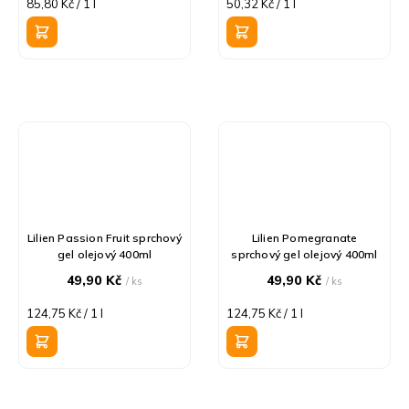
Měrná
Měrná
85,80 Kč / 1 l
50,32 Kč / 1 l
cena:
cena:
Lilien Passion Fruit sprchový
Lilien Pomegranate
gel olejový 400ml
sprchový gel olejový 400ml
49,90 Kč
49,90 Kč
/ ks
/ ks
Měrná
Měrná
124,75 Kč / 1 l
124,75 Kč / 1 l
cena:
cena: