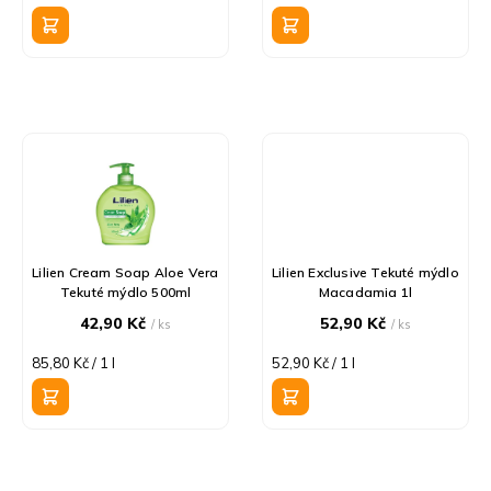
k
cena:
cena:
t
ů
Lilien Cream Soap Aloe Vera
Lilien Exclusive Tekuté mýdlo
Tekuté mýdlo 500ml
Macadamia 1l
42,90 Kč
52,90 Kč
/ ks
/ ks
Měrná
Měrná
85,80 Kč / 1 l
52,90 Kč / 1 l
cena:
cena: