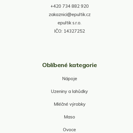
t
r
+420 734 882 920
í
v
zakaznici@epultik.cz
k
y
epultik s.r.o.
v
IČO: 14327252
ý
p
i
s
u
Oblíbené kategorie
Nápoje
Uzeniny a lahůdky
Mléčné výrobky
Maso
Ovoce