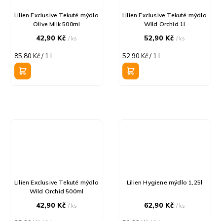
Lilien Exclusive Tekuté mýdlo
Lilien Exclusive Tekuté mýdlo
Olive Milk 500ml
Wild Orchid 1l
42,90 Kč
52,90 Kč
/ ks
/ ks
Měrná
Měrná
85,80 Kč / 1 l
52,90 Kč / 1 l
cena:
cena:
Lilien Exclusive Tekuté mýdlo
Lilien Hygiene mýdlo 1,25l
Wild Orchid 500ml
42,90 Kč
62,90 Kč
/ ks
/ ks