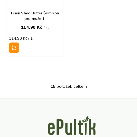
Lilien Shea Butter Šampon
pro muže 1l
114,90 Kč
/ ks
Měrná
114,90 Kč / 1 l
cena:
15
položek celkem
O
v
l
á
d
Z
a
á
c
p
í
a
p