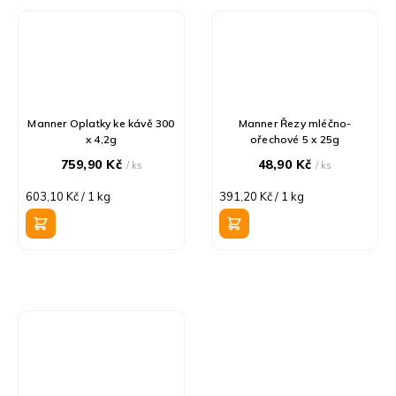
Manner Oplatky ke kávě 300
Manner Řezy mléčno-
x 4,2g
ořechové 5 x 25g
759,90 Kč
48,90 Kč
/ ks
/ ks
Měrná
Měrná
603,10 Kč / 1 kg
391,20 Kč / 1 kg
cena:
cena: