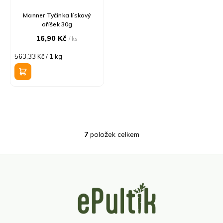
Manner Tyčinka lískový
oříšek 30g
16,90 Kč
/ ks
Měrná
563,33 Kč / 1 kg
cena:
7
položek celkem
O
v
l
á
d
Z
a
á
c
p
í
a
p
t