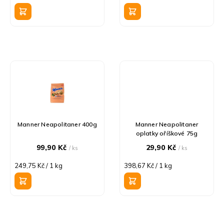
k
cena:
cena:
t
ů
Manner Neapolitaner 400g
Manner Neapolitaner
oplatky oříškové 75g
99,90 Kč
29,90 Kč
/ ks
/ ks
Měrná
Měrná
249,75 Kč / 1 kg
398,67 Kč / 1 kg
cena:
cena: