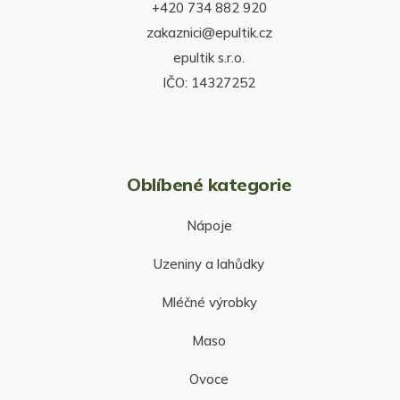
r
+420 734 882 920
í
v
zakaznici@epultik.cz
k
y
epultik s.r.o.
v
IČO: 14327252
ý
p
i
s
u
Oblíbené kategorie
Nápoje
Uzeniny a lahůdky
Mléčné výrobky
Maso
Ovoce