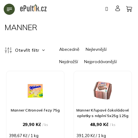
Přejít
na
obsah
MANNER
Ř
Abecedně
Nejlevnější
Otevřít filtr
a
z
Nejdražší
Nejprodávanější
e
n
V
í
ý
p
p
r
i
o
s
d
p
Manner Citronové řezy 75g
Manner Křupavé čokoládové
u
r
oplatky s náplní 5x25g 125g
k
o
29,90 Kč
48,90 Kč
/ ks
/ ks
t
d
ů
u
Měrná
Měrná
398,67 Kč / 1 kg
391,20 Kč / 1 kg