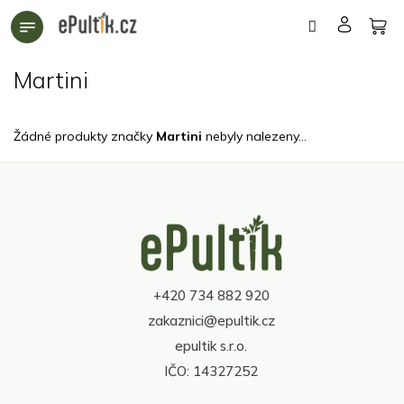
Přejít
na
obsah
Martini
Žádné produkty značky
Martini
nebyly nalezeny...
Z
á
p
a
t
+420 734 882 920
í
zakaznici@epultik.cz
epultik s.r.o.
IČO: 14327252