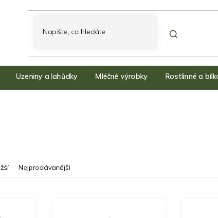
Uzeniny a lahůdky
Mléčné výrobky
Rostlinné a bíl
žší
Nejprodávanější