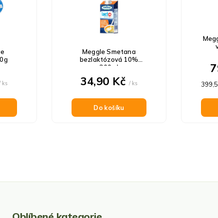
Megg
ge
Meggle Smetana
80g
bezlaktózová 10%
7
200ml
34,90 Kč
/ ks
/ ks
Měrn
399,50
cena:
Do košíku
O
v
l
á
d
Oblíbené kategorie
a