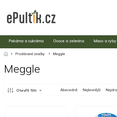
Přejít
na
obsah
Pekárna a cukrárna
Ovoce a zelenina
Maso a ryby
Prodávané značky
Meggle
Meggle
Ř
Abecedně
Nejlevnější
Nejdra
Otevřít filtr
a
z
e
V
n
ý
í