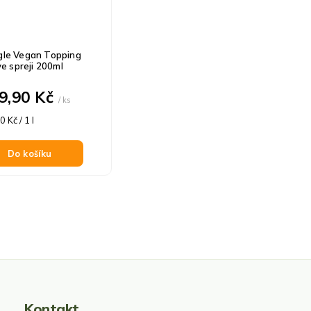
le Vegan Topping
ve spreji 200ml
9,90 Kč
/ ks
á
 Kč / 1 l
Do košíku
Kontakt