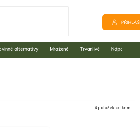
PŘIHLÁŠ
kovinné alternativy
Mražené
Trvanlivé
Nápoje
4
položek celkem