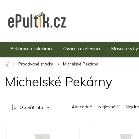
Přejít
na
obsah
Pekárna a cukrárna
Ovoce a zelenina
Maso a ryby
Prodávané značky
Michelské Pekárny
Michelské Pekárny
Ř
Abecedně
Nejlevnější
Nejdra
Otevřít filtr
a
z
e
V
n
ý
í