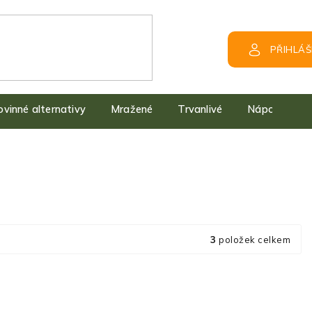
PŘIHLÁŠ
kovinné alternativy
Mražené
Trvanlivé
Nápoje
3
položek celkem