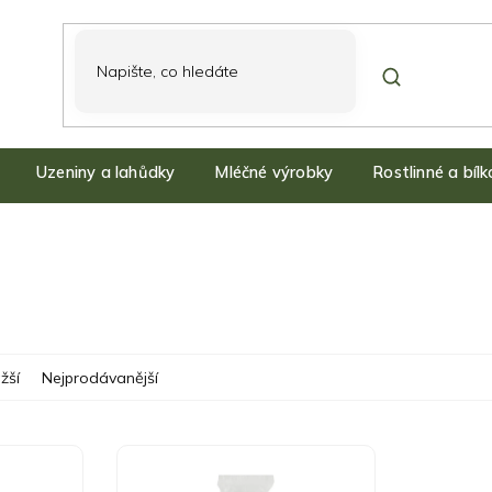
Uzeniny a lahůdky
Mléčné výrobky
Rostlinné a bíl
žší
Nejprodávanější