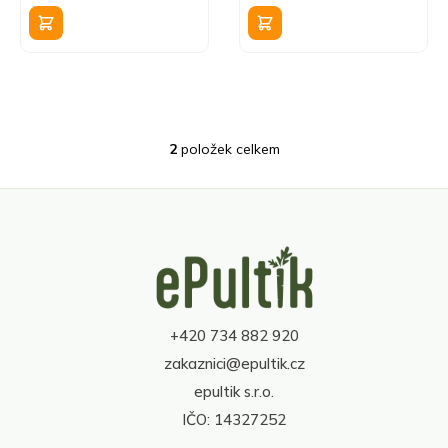
k
cena:
cena:
t
ů
2
položek celkem
O
v
l
á
d
Z
a
á
c
p
í
a
p
t
r
+420 734 882 920
í
v
zakaznici@epultik.cz
k
y
epultik s.r.o.
v
IČO: 14327252
ý
p