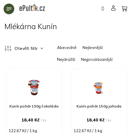
Přejít
na
obsah
Mlékárna Kunín
Ř
Abecedně
Nejlevnější
Otevřít filtr
a
z
Nejdražší
Nejprodávanější
e
n
V
í
ý
p
p
r
i
o
s
d
p
Kunín pohár 150g čokoláda
Kunín pohár 150g jahoda
u
r
k
o
18,40 Kč
18,40 Kč
/ ks
/ ks
t
d
ů
u
Měrná
Měrná
122,67 Kč / 1 kg
122,67 Kč / 1 kg