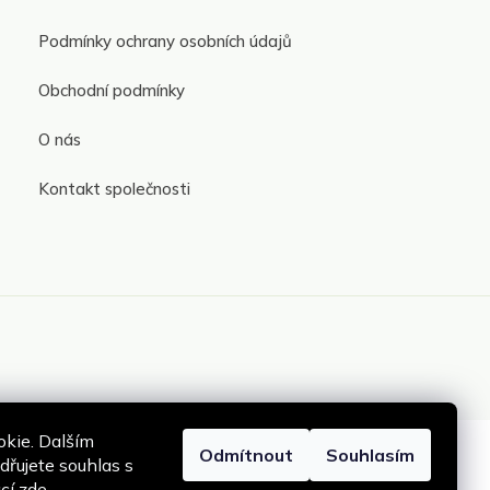
Podmínky ochrany osobních údajů
Obchodní podmínky
O nás
Kontakt společnosti
kie. Dalším
Odmítnout
Souhlasím
řujete souhlas s
ací
zde
.