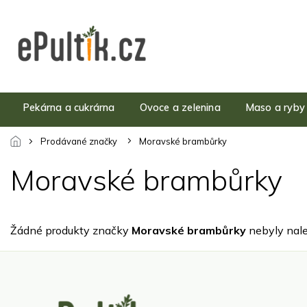
Přejít
na
obsah
Pekárna a cukrárna
Ovoce a zelenina
Maso a ryby
Prodávané značky
Moravské brambůrky
Moravské brambůrky
Žádné produkty značky
Moravské brambůrky
nebyly nale
Z