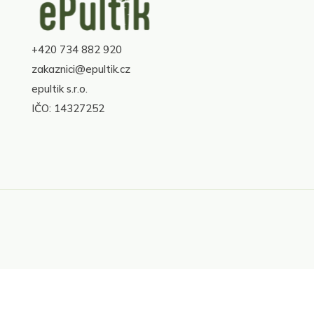
á
p
a
+420 734 882 920
t
í
zakaznici@epultik.cz
epultik s.r.o.
IČO: 14327252