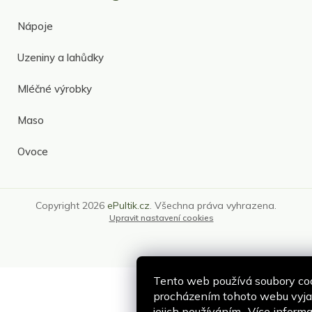
Nápoje
Uzeniny a lahůdky
Mléčné výrobky
Maso
Ovoce
Copyright 2026
ePultik.cz
. Všechna práva vyhrazena.
Upravit nastavení cookies
Tento web používá soubory coo
procházením tohoto webu vyjad
jejich používáním.. Více inform