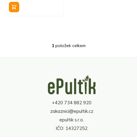
k
cena:
t
ů
1
položek celkem
O
v
l
á
d
Z
a
á
c
p
í
a
p
t
r
+420 734 882 920
í
v
zakaznici@epultik.cz
k
y
epultik s.r.o.
v
IČO: 14327252
ý
p