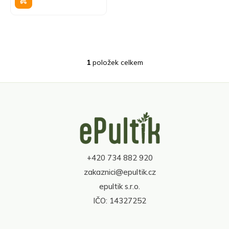
k
t
ů
1
položek celkem
O
v
l
á
d
Z
a
á
c
p
í
a
p
t
r
+420 734 882 920
í
v
zakaznici@epultik.cz
k
y
epultik s.r.o.
v
IČO: 14327252
ý
p
i