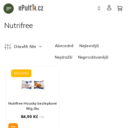
Přejít
na
obsah
Nutrifree
Ř
Abecedně
Nejlevnější
Otevřít filtr
a
z
Nejdražší
Nejprodávanější
e
n
V
í
ý
BEZLEPEK
p
p
r
i
o
s
d
p
Nutrifree Housky bezlepkové
u
r
90g 2ks
k
o
84,90 Kč
t
/ ks
d
ů
u