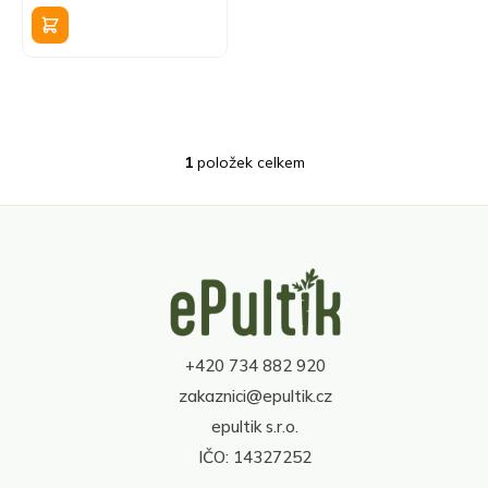
k
cena:
t
ů
1
položek celkem
O
v
l
á
d
Z
a
á
c
p
í
a
p
t
r
+420 734 882 920
í
v
zakaznici@epultik.cz
k
y
epultik s.r.o.
v
IČO: 14327252
ý
p