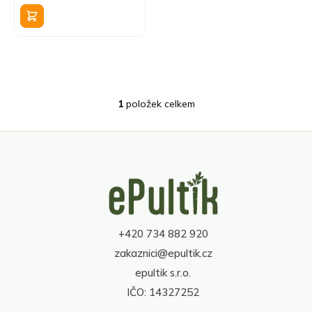
k
cena:
t
ů
1
položek celkem
O
v
l
á
d
Z
a
á
c
p
í
a
p
t
r
+420 734 882 920
í
v
zakaznici@epultik.cz
k
y
epultik s.r.o.
v
IČO: 14327252
ý
p