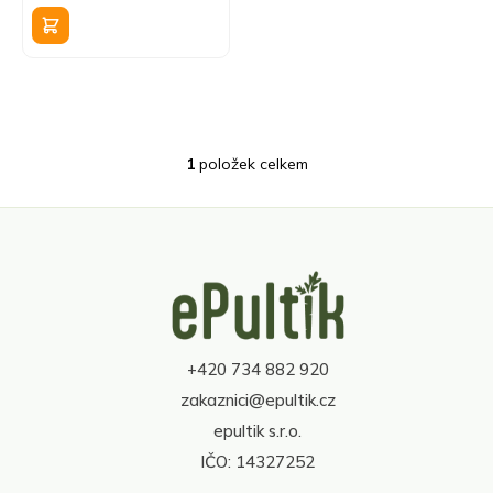
k
cena:
t
ů
1
položek celkem
O
v
l
á
d
Z
a
á
c
p
í
a
p
t
r
+420 734 882 920
í
v
zakaznici@epultik.cz
k
y
epultik s.r.o.
v
IČO: 14327252
ý
p