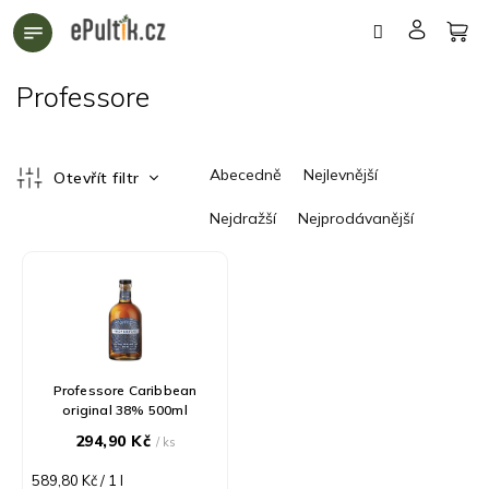
Přejít
na
obsah
Professore
Ř
Abecedně
Nejlevnější
Otevřít filtr
a
z
Nejdražší
Nejprodávanější
e
n
V
í
ý
p
p
r
i
o
s
d
p
Professore Caribbean
u
r
original 38% 500ml
k
o
294,90 Kč
/ ks
t
d
ů
u
Měrná
589,80 Kč / 1 l