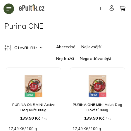
Přejít
na
obsah
Purina ONE
Ř
Abecedně
Nejlevnější
Otevřít filtr
a
z
Nejdražší
Nejprodávanější
e
n
V
í
ý
p
p
r
i
o
s
d
p
PURINA ONE MINI Active
PURINA ONE MINI Adult Dog
u
r
Dog Kuře 800g
Hovězí 800g
k
o
139,90 Kč
139,90 Kč
/ ks
/ ks
t
d
ů
u
Měrná
Měrná
17,49 Kč / 100 g
17,49 Kč / 100 g