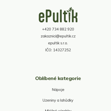
d
Z
a
á
c
p
í
a
p
t
r
+420 734 882 920
í
v
zakaznici@epultik.cz
k
y
epultik s.r.o.
v
IČO: 14327252
ý
p
i
s
u
Oblíbené kategorie
Nápoje
Uzeniny a lahůdky
Mléčné výrobky