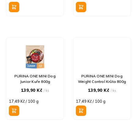
k
cena:
cena:
t
ů
PURINA ONE MINI Dog
PURINA ONE MINI Dog
Junior Kuře 800g
Weight Control Krůta 800g
139,90 Kč
139,90 Kč
/ ks
/ ks
Měrná
Měrná
17,49 Kč / 100 g
17,49 Kč / 100 g
cena:
cena: