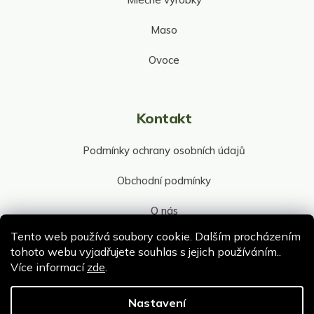
Maso
Ovoce
Kontakt
Podmínky ochrany osobních údajů
Obchodní podmínky
O nás
Tento web používá soubory cookie. Dalším procházením
Kontakt společnosti
tohoto webu vyjadřujete souhlas s jejich používáním..
Více informací
zde
.
Nastavení
Copyright 2026
ePultik.cz
. Všechna práva vyhrazena.