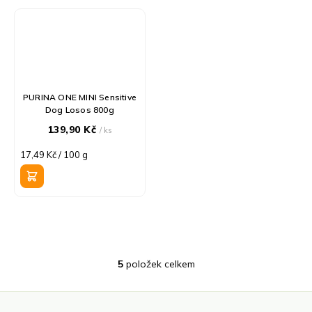
PURINA ONE MINI Sensitive
Dog Losos 800g
139,90 Kč
/ ks
Měrná
17,49 Kč / 100 g
cena:
5
položek celkem
O
v
l
á