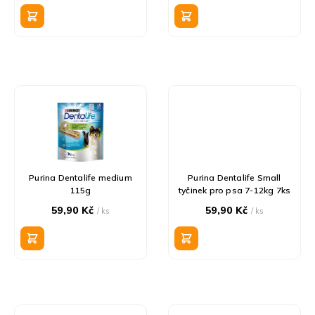
k
cena:
t
ů
Purina Dentalife medium
Purina Dentalife Small
115g
tyčinek pro psa 7-12kg 7ks
59,90 Kč
59,90 Kč
/ ks
/ ks