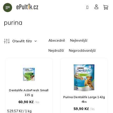
Přejít
na
obsah
purina
Ř
Abecedně
Nejlevnější
Otevřít filtr
a
z
Nejdražší
Nejprodávanější
e
n
V
í
ý
p
p
r
i
o
s
d
p
Dentalife ActivFresh Small
u
r
115 g
Purina Dentalife Large 142g
k
o
60,90 Kč
4ks
/ ks
t
d
59,90 Kč
ů
u
/ ks
Měrná
529,57 Kč / 1 kg