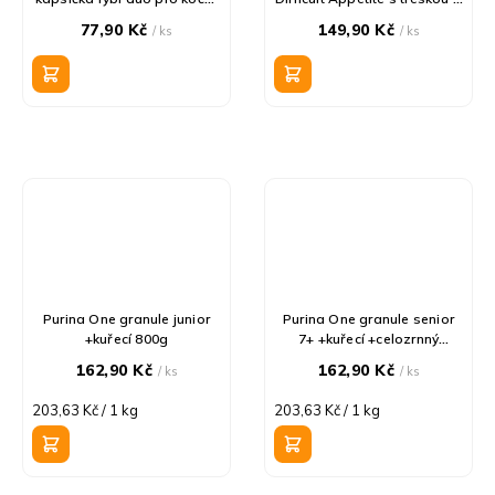
4x85g
pstruhem 800g
77,90 Kč
149,90 Kč
/ ks
/ ks
Purina One granule junior
Purina One granule senior
+kuřecí 800g
7+ +kuřecí +celozrnný
obiloviny 800g
162,90 Kč
162,90 Kč
/ ks
/ ks
Měrná
Měrná
203,63 Kč / 1 kg
203,63 Kč / 1 kg
cena:
cena: