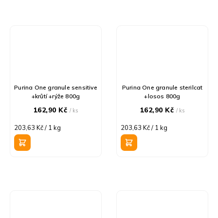
Purina One granule sensitive
Purina One granule sterilcat
+krůtí +rýže 800g
+losos 800g
162,90 Kč
162,90 Kč
/ ks
/ ks
Měrná
Měrná
203,63 Kč / 1 kg
203,63 Kč / 1 kg
cena:
cena: