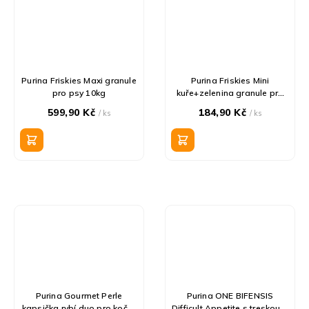
Purina Friskies Maxi granule
Purina Friskies Mini
pro psy 10kg
kuře+zelenina granule pro
psy 1,5kg
599,90 Kč
184,90 Kč
/ ks
/ ks
Purina Gourmet Perle
Purina ONE BIFENSIS
kapsička rybí duo pro kočky
Difficult Appetite s treskou a