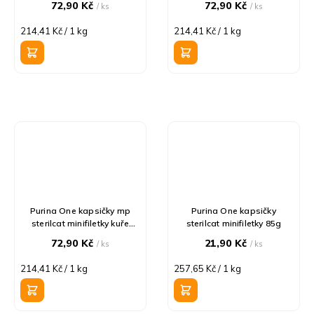
72,90 Kč
72,90 Kč
/ ks
/ ks
Měrná
Měrná
214,41 Kč / 1 kg
214,41 Kč / 1 kg
cena:
cena:
Purina One kapsičky mp
Purina One kapsičky
sterilcat minifiletky kuře
sterilcat minifiletky 85g
4x85g
72,90 Kč
21,90 Kč
/ ks
/ ks
Měrná
Měrná
214,41 Kč / 1 kg
257,65 Kč / 1 kg
cena:
cena: