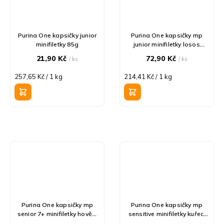
Purina One kapsičky junior
Purina One kapsičky mp
minifiletky 85g
junior minifiletky losos
4x85g
21,90 Kč
72,90 Kč
/ ks
/ ks
Měrná
Měrná
257,65 Kč / 1 kg
214,41 Kč / 1 kg
cena:
cena:
Purina One kapsičky mp
Purina One kapsičky mp
senior 7+ minifiletky hovězí
sensitive minifiletky kuřecí
4x85g
4x85g