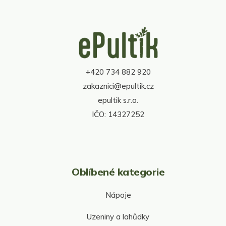
l
á
d
Z
a
á
c
p
í
a
p
t
r
+420 734 882 920
í
v
zakaznici@epultik.cz
k
y
epultik s.r.o.
v
IČO: 14327252
ý
p
i
s
u
Oblíbené kategorie
Nápoje
Uzeniny a lahůdky