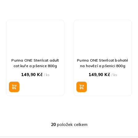
Purina ONE Sterilcat adult
Purina ONE Sterilcat bohaté
cat kuře a pšenice 800g
na hovězí a pšenici 800g
149,90 Kč
149,90 Kč
/ ks
/ ks
20
položek celkem
O
v