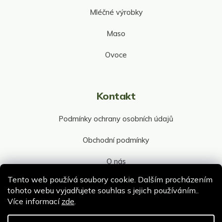
Mléčné výrobky
Maso
Ovoce
Kontakt
Podmínky ochrany osobních údajů
Obchodní podmínky
O nás
Tento web používá soubory cookie. Dalším procházením
Kontakt společnosti
tohoto webu vyjadřujete souhlas s jejich používáním..
Více informací
zde
.