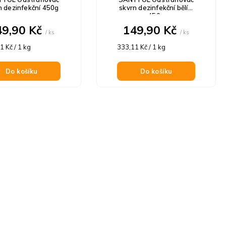
n dezinfekční 450g
skvrn dezinfekční bělící
450g
49,90 Kč
149,90 Kč
/ ks
/ ks
á
Měrná
1 Kč / 1 kg
333,11 Kč / 1 kg
cena:
Do košíku
Do košíku