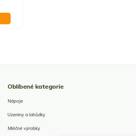
O
v
l
á
d
Oblíbené kategorie
a
c
í
Nápoje
p
r
Uzeniny a lahůdky
v
k
y
Mléčné výrobky
v