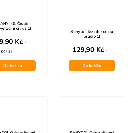
ANYTOL Čistič
verzální citrus 1l
Sanytol dezinfekce na
prádlo 1l
9,90 Kč
/ ks
129,90 Kč
á
/ ks
Kč / 1 l
Do košíku
Do košíku
TOL Odstraňovač
SANYTOL Odstraňovač