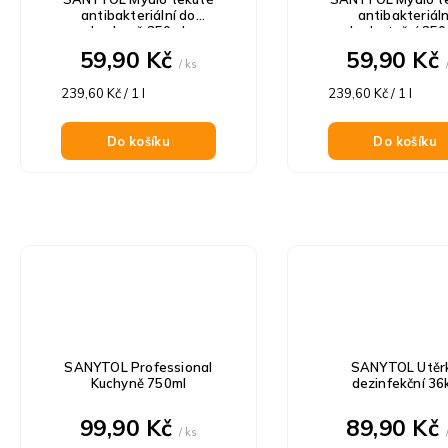
antibakteriální do
antibakteriáln
kuchyně 250ml
hydratační 250
59,90 Kč
59,90 Kč
/ ks
Měrná
Měrná
239,60 Kč / 1 l
239,60 Kč / 1 l
cena:
cena:
Do košíku
Do košíku
SANYTOL Professional
SANYTOL Utěr
Kuchyně 750ml
dezinfekční 36
99,90 Kč
89,90 Kč
/ ks