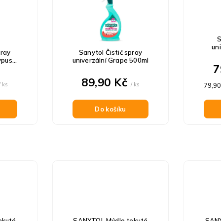
S
uni
pray
Sanytol Čistič spray
ypus
univerzální Grape 500ml
7
89,90 Kč
/ ks
/ ks
Měrn
79,90 
cena:
Do košíku
ekuté
SANYTOL Mýdlo tekuté
SANY