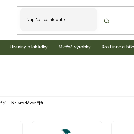
Uzeniny a lahůdky
Mléčné výrobky
Rostlinné a bíl
žší
Nejprodávanější