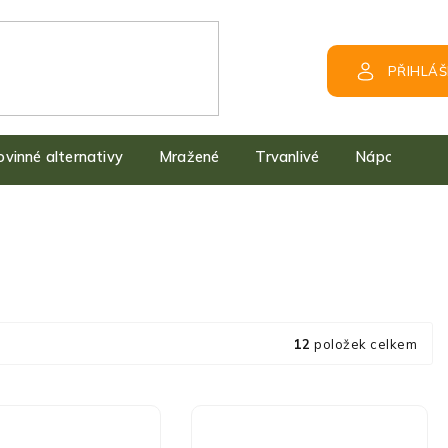
PŘIHLÁŠ
kovinné alternativy
Mražené
Trvanlivé
Nápoje
12
položek celkem