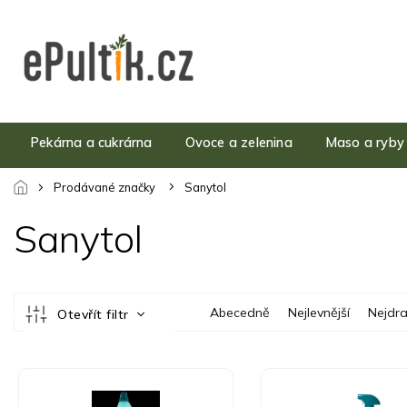
Přejít
na
obsah
Pekárna a cukrárna
Ovoce a zelenina
Maso a ryby
Prodávané značky
Sanytol
Sanytol
Ř
Abecedně
Nejlevnější
Nejdra
Otevřít filtr
a
z
e
V
n
ý
í