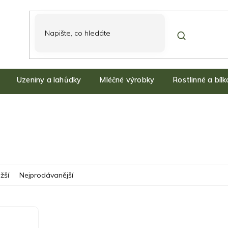
Uzeniny a lahůdky
Mléčné výrobky
Rostlinné a bíl
žší
Nejprodávanější