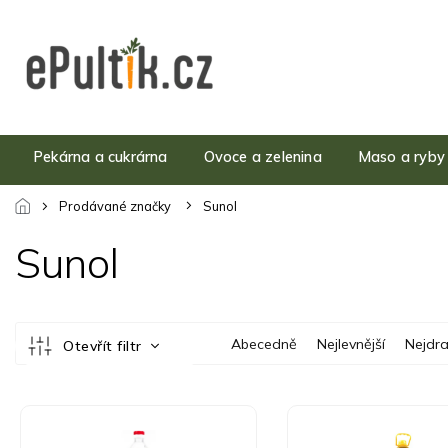
Přejít
na
obsah
Pekárna a cukrárna
Ovoce a zelenina
Maso a ryby
Prodávané značky
Sunol
Sunol
Ř
Abecedně
Nejlevnější
Nejdra
Otevřít filtr
a
z
e
V
n
ý
í