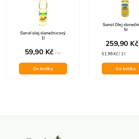
p
p
i
r
s
o
p
Sunol Olej slunečn
d
r
5l
u
Sunol olej slunečnicový
o
1l
k
259,90 K
d
t
59,90 Kč
u
ů
/ ks
Měrná
51,98 Kč / 1 l
k
cena:
t
Do košíku
Do košíku
ů
Z