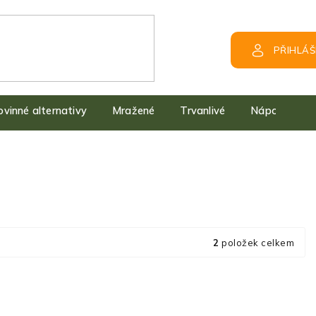
PŘIHLÁŠ
kovinné alternativy
Mražené
Trvanlivé
Nápoje
2
položek celkem