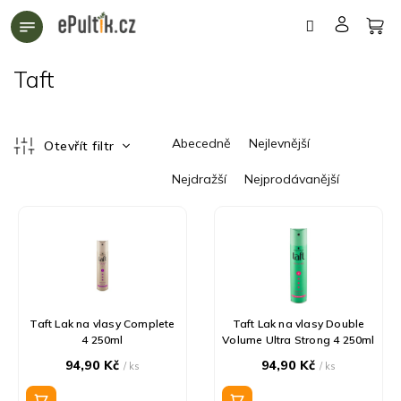
Přejít
na
obsah
Taft
Ř
Abecedně
Nejlevnější
Otevřít filtr
a
z
Nejdražší
Nejprodávanější
e
n
V
í
ý
p
p
r
i
o
s
d
p
Taft Lak na vlasy Complete
Taft Lak na vlasy Double
u
r
4 250ml
Volume Ultra Strong 4 250ml
k
o
94,90 Kč
94,90 Kč
t
/ ks
/ ks
d
ů
u