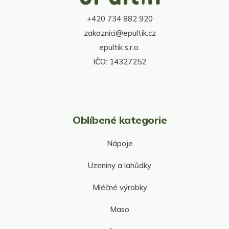
a
p
t
r
+420 734 882 920
í
v
zakaznici@epultik.cz
k
y
epultik s.r.o.
v
IČO: 14327252
ý
p
i
s
u
Oblíbené kategorie
Nápoje
Uzeniny a lahůdky
Mléčné výrobky
Maso