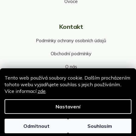
Ovoce
Kontakt
Podmínky ochrany osobních údajů
Obchodní podmínky
O nás
Tento web používá soubory cookie. Dalším procházením
Kontakt společnosti
tohoto webu vyjadřujete souhlas s jejich používáním..
Více informací
zde
.
Nastavení
Copyright 2026
ePultik.cz
. Všechna práva vyhrazena.
Upravit nastavení cookies
Odmítnout
Souhlasím