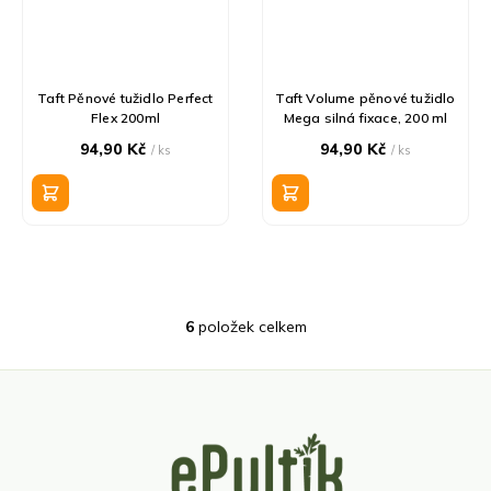
Taft Pěnové tužidlo Perfect
Taft Volume pěnové tužidlo
Flex 200ml
Mega silná fixace, 200 ml
94,90 Kč
94,90 Kč
/ ks
/ ks
6
položek celkem
O
v
l
á
d
Z
a
á
c
p
í