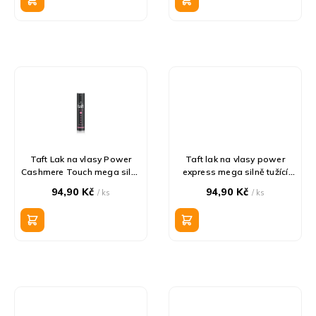
k
t
ů
Taft Lak na vlasy Power
Taft lak na vlasy power
Cashmere Touch mega silný
express mega silně tužící
250ml
250ml
94,90 Kč
94,90 Kč
/ ks
/ ks