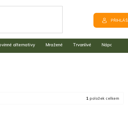
PŘIHLÁŠ
kovinné alternativy
Mražené
Trvanlivé
Nápoje
1
položek celkem