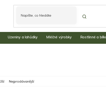
Uzeniny a lahůdky
Mléčné výrobky
Rostlinné a bíl
žší
Nejprodávanější