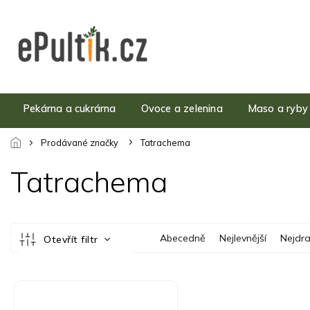
Přejít
na
obsah
Pekárna a cukrárna
Ovoce a zelenina
Maso a ryby
Prodávané značky
Tatrachema
Tatrachema
Ř
Abecedně
Nejlevnější
Nejdra
Otevřít filtr
a
z
e
V
n
ý
í