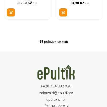
38,90 Kč
38,90 Kč
/ ks
/ ks
16
položek celkem
O
v
l
á
d
Z
a
á
c
p
í
a
p
t
r
+420 734 882 920
í
v
zakaznici@epultik.cz
k
y
epultik s.r.o.
v
IČO: 14327252