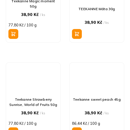
Teekanne Magic moment
50g
TEEKANNE Máta 30g
38,90 Kč
/ ks
38,90 Kč
/ ks
Měrná
77,80 Kč / 100 g
cena:
Teekanne Strawberry
Teekanne sweet peach 45g
Sunrise, World of Fruits 50g
38,90 Kč
38,90 Kč
/ ks
/ ks
Měrná
Měrná
77,80 Kč / 100 g
86,44 Kč / 100 g
cena:
cena: