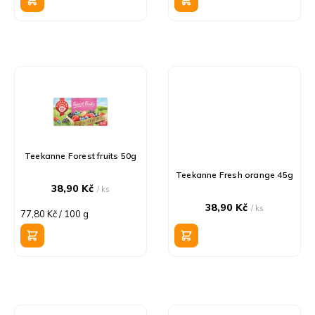
k
t
ů
Teekanne Forest fruits 50g
Teekanne Fresh orange 45g
38,90 Kč
/ ks
38,90 Kč
/ ks
Měrná
77,80 Kč / 100 g
cena: