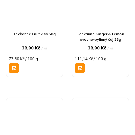
Teekanne Fruit kiss 50g
Teekanne Ginger & Lemon
ovocno-bylinný čaj 35g
38,90 Kč
38,90 Kč
/ ks
/ ks
Měrná
Měrná
77,80 Kč / 100 g
111,14 Kč / 100 g
cena:
cena: