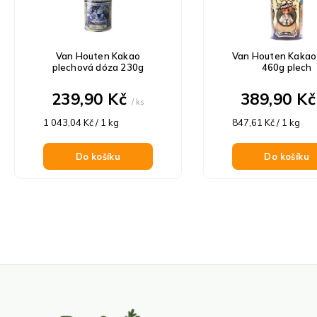
p
p
i
r
s
o
p
Van Houten Kakao
Van Houten Kakao 
d
r
plechová dóza 230g
460g plech
u
o
k
239,90 Kč
389,90 K
d
/ ks
t
u
ů
Měrná
Měrná
1 043,04 Kč / 1 kg
847,61 Kč / 1 kg
k
cena:
cena:
t
Do košíku
Do košíku
ů
Z