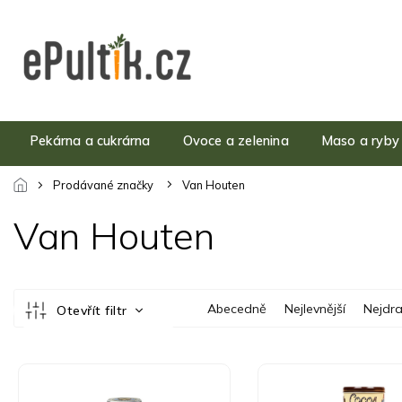
Přejít
na
obsah
Pekárna a cukrárna
Ovoce a zelenina
Maso a ryby
Prodávané značky
Van Houten
Van Houten
Ř
Abecedně
Nejlevnější
Nejdra
Otevřít filtr
a
z
e
V
n
ý
í