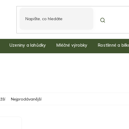
Uzeniny a lahůdky
Mléčné výrobky
Rostlinné a bíl
žší
Nejprodávanější