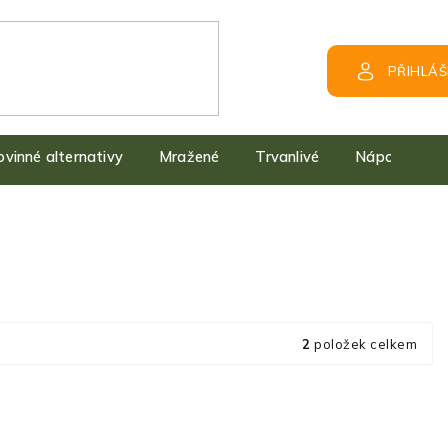
PŘIHLÁŠ
kovinné alternativy
Mražené
Trvanlivé
Nápoje
2
položek celkem