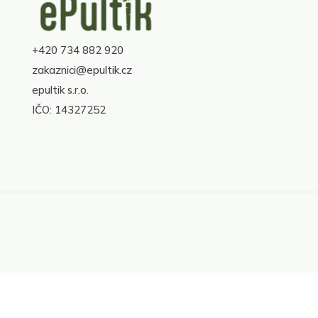
á
p
a
+420 734 882 920
t
í
zakaznici@epultik.cz
epultik s.r.o.
IČO: 14327252