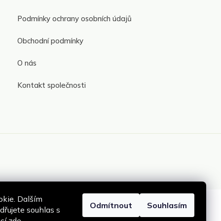
Podmínky ochrany osobních údajů
Obchodní podmínky
O nás
Kontakt společnosti
kie. Dalším
Odmítnout
Souhlasím
řujete souhlas s
ací
zde
.