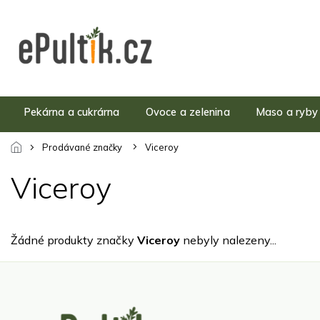
Přejít
na
obsah
Pekárna a cukrárna
Ovoce a zelenina
Maso a ryby
Prodávané značky
Viceroy
Viceroy
Žádné produkty značky
Viceroy
nebyly nalezeny...
Z