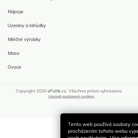
Nápoje
Uzeniny a lahůdky
Mléčné výrobky
Maso
Ovoce
Copyright 2026
ePultik.cz
. Všechna práva vyhrazena.
Upravit nastavení cookies
Tento web používá soubory coo
procházením tohoto webu vyjad
jejich používáním.. Více inform