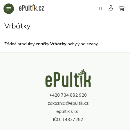
Přejít
na
obsah
Vrbátky
Žádné produkty značky
Vrbátky
nebyly nalezeny...
Z
á
p
a
t
+420 734 882 920
í
zakaznici@epultik.cz
epultik s.r.o.
IČO: 14327252