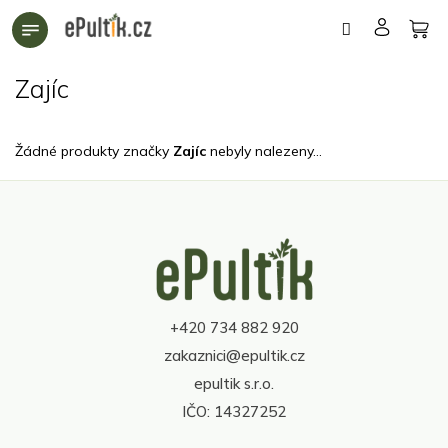
Přejít
na
obsah
Zajíc
Žádné produkty značky
Zajíc
nebyly nalezeny...
Z
á
p
a
t
+420 734 882 920
í
zakaznici@epultik.cz
epultik s.r.o.
IČO: 14327252