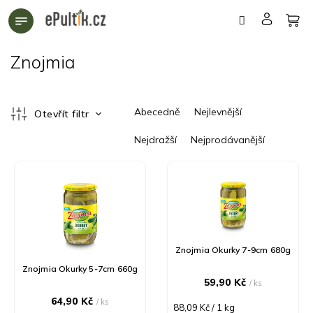
Přejít
na
obsah
Znojmia
Ř
Abecedně
Nejlevnější
Otevřít filtr
a
z
Nejdražší
Nejprodávanější
e
n
V
í
ý
p
p
r
i
o
s
d
p
Znojmia Okurky 7-9cm 680g
u
r
Znojmia Okurky 5-7cm 660g
k
o
59,90 Kč
/ ks
t
d
64,90 Kč
ů
u
/ ks
Měrná
88,09 Kč / 1 kg