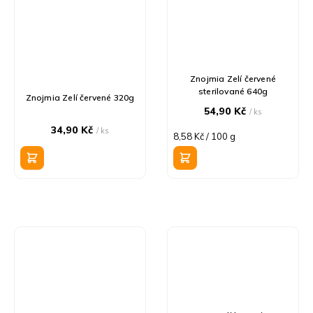
Znojmia Zelí červené
sterilované 640g
Znojmia Zelí červené 320g
54,90 Kč
/ ks
34,90 Kč
/ ks
Měrná
8,58 Kč / 100 g
cena: