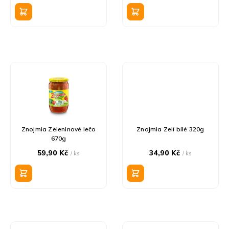
k
cena:
t
ů
Znojmia Zeleninové lečo
Znojmia Zelí bílé 320g
670g
59,90 Kč
34,90 Kč
/ ks
/ ks