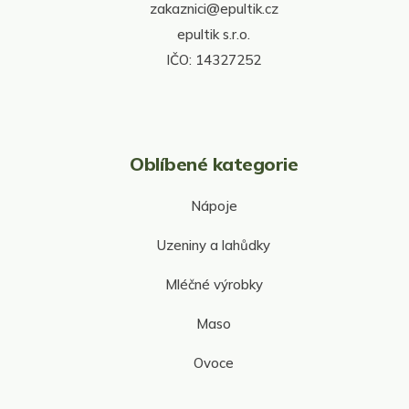
zakaznici@epultik.cz
k
y
epultik s.r.o.
v
IČO: 14327252
ý
p
i
s
u
Oblíbené kategorie
Nápoje
Uzeniny a lahůdky
Mléčné výrobky
Maso
Ovoce