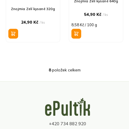
Znojmia Zelí kysané 640g
Znojmia Zelí kysané 320g
54,90 Kč
/ ks
24,90 Kč
/ ks
Měrná
8,58 Kč / 100 g
cena:
8
položek celkem
O
v
l
á
d
Z
a
á
c
p
í
a
p
t
r
+420 734 882 920
í
v